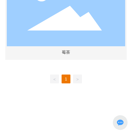
莓茶
1
<
>
Copyright © 2024 湖南潇湘茶业有限公司
营业执照
标签
本网站已支持IPV6 网站建设：
中企动力
长沙
湘ICP备18001997号-1