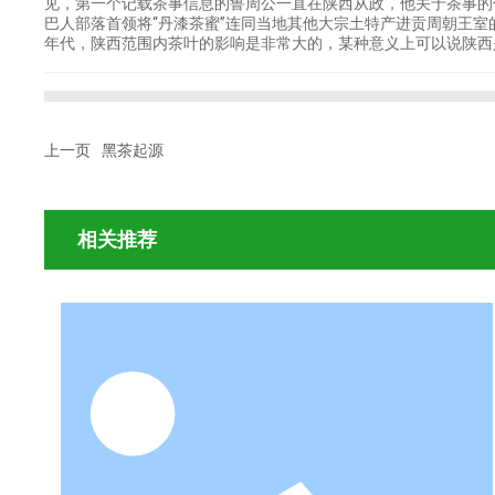
见，第一个记载茶事信息的鲁周公一直在陕西从政，他关于茶事的
巴人部落首领将“丹漆茶蜜”连同当地其他大宗土特产进贡周朝王
年代，陕西范围内茶叶的影响是非常大的，某种意义上可以说陕西
上一页
黑茶起源
相关推荐