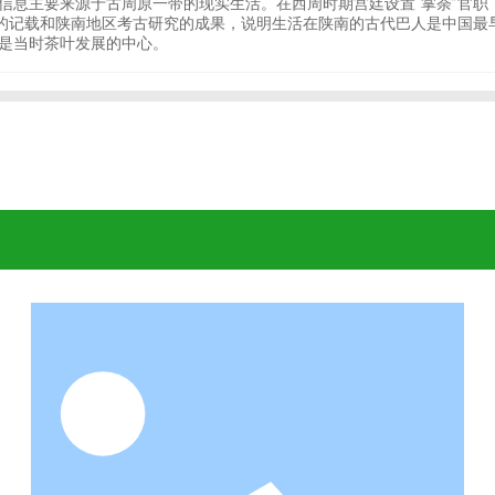
信息主要来源于古周原一带的现实生活。在西周时期宫廷设置“掌荼”官职
室的记载和陕南地区考古研究的成果，说明生活在陕南的古代巴人是中国
是当时茶叶发展的中心。