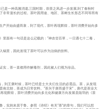
茶已是一种高雅消遣;三国时期，崇茶之风进一步发展;到了春秋时
了非常漫长的过程。茶叶因用途、地区、茶树生长形态不同等而有
叶生产开始由盛而衰，到了现代，茶叶再现辉煌，茶叶消费开始向多
》里面有一句话是这么记载的：“神农尝百草，一日遇七十二毒，
入锅里，因此发现了茶叶可以作为治病的饮料。
救。
家的证实，茶一直都用作解毒剂，因此被人们视为珍品。
场，到王褒时候，茶叶已经是士大夫们生活的必需品。茶，从发现
晋南北朝，茶成为日常饮料。“茶兴于唐而盛于宋”，唐代是茶业大
叶再现辉煌，茶叶消费开始向多元化和健康方向发展圣陆羽的《茶
，实则未居于鲁。参照《诗经》有关“荼”的章句，我们可以想