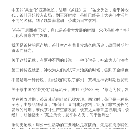
中国的“茶文化”源远流长，陆羽《茶经》云：“茶之为饮，发乎神
代，茶叶开始投入市场，到王褒时候，茶叶已经是士大夫们生活的
不同的名称。到了魏晋南北朝，茶成为日常饮料。
“茶兴于唐而盛于宋”，唐代是茶业大发展的时期，宋代茶叶生产
元化和健康方向发展。
我国是茶树的原产地，茶叶生产有着非常悠久的历史，战国时期的
得荼而解之。
关于这段记载，有两种不同的传说：一种传说是，神农为人们治病
第二种传说就是，神农为人们尝试草木治病的时候，尝到了金
不管是哪一种传说，由此我们可以了解到，茶树是神农时期被发
关于茶中国的“茶文化”源远流长，陆羽《茶经》云：“茶之为饮，
早在神农时期，茶及其药用价值已被发现。西汉时，茶已是一种高
至今，由祭品到菜食，到药用，直到成为饮料，经历了非常漫长的
发展的时期，宋代茶叶生产空前发展，饮茶之风非常盛行;明清，
经》，明确指出：“茶之为饮，发乎神农氏，闻于鲁周公”
据历史记载：周公一生活动的主要地区是在陕西。先是在周原辅佐