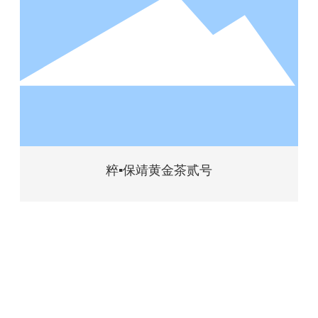
粹▪保靖黄金茶贰号