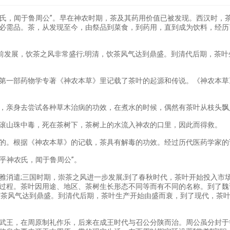
农氏，闻于鲁周公”。早在神农时期，茶及其药用价值已被发现。西汉时，
必需品。茶，从发现至今，由祭品到菜食，到药用，直到成为饮料，经历
空前发展，饮茶之风非常盛行;明清，饮茶风气达到鼎盛。到清代后期，茶
第一部药物学专著《神农本草》里记载了茶叶的起源和传说。《神农本草
，亲身去尝试各种草木治病的功效，在煮水的时候，偶然有茶叶从枝头飘
绿色滚山珠中毒，死在茶树下，茶树上的水流入神农的口里，因此而得
现的。根据《神农本草》的记载，茶具有解毒的功效。经过历代医药学
发乎神农氏，闻于鲁周公”。
雅消遣;三国时期，崇茶之风进一步发展;到了春秋时代，茶叶开始投入市
过程。茶叶因用途、地区、茶树生长形态不同等而有不同的名称。到了魏
饮茶风气达到鼎盛。到清代后期，茶叶生产开始由盛而衰，到了现代，茶
武王，在周原制礼作乐，后来在成王时代与召公分陕而治。周公虽分封于鲁