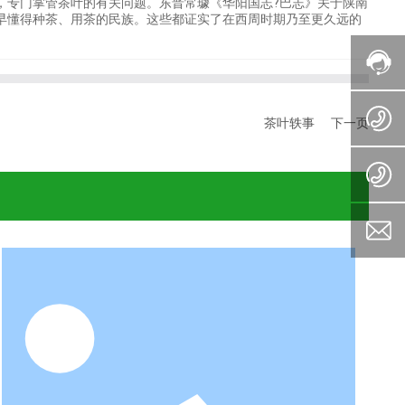
，专门掌管茶叶的有关问题。东晋常璩《华阳国志?巴志》关于陕南
最早懂得种茶、用茶的民族。这些都证实了在西周时期乃至更久远的
茶叶轶事
下一页