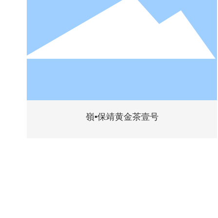
嶺▪保靖黄金茶壹号