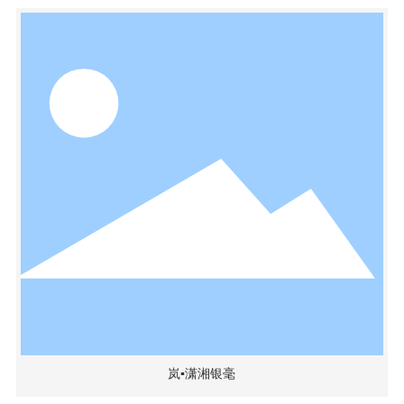
岚▪潇湘银毫