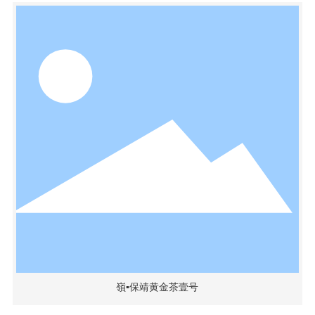
嶺▪保靖黄金茶壹号