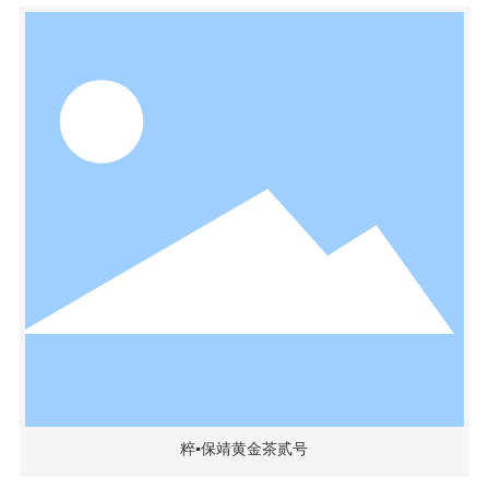
粹▪保靖黄金茶贰号