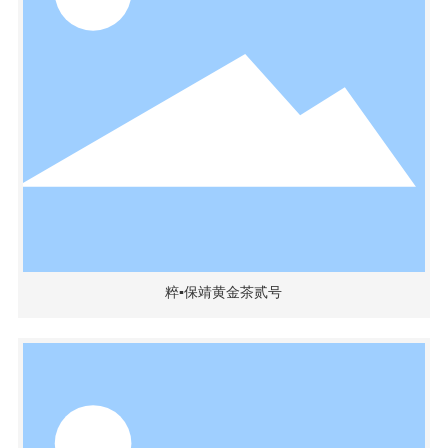
粹▪保靖黄金茶贰号