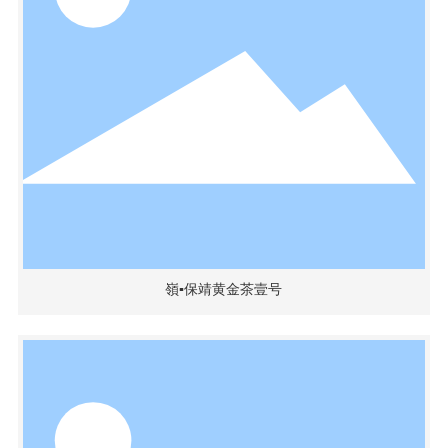
嶺▪保靖黄金茶壹号