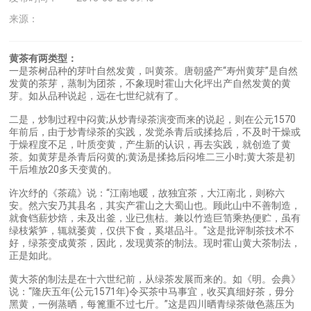
来源：
黄茶有两类型：
一是茶树品种的芽叶自然发黄，叫黄茶。唐朝盛产“寿州黄芽”是自然
发黄的茶芽，蒸制为团茶，不象现时霍山大化坪出产自然发黄的黄
芽。如从品种说起，远在七世纪就有了。
二是，炒制过程中闷黄;从炒青绿茶演变而来的说起，则在公元1570
年前后，由于炒青绿茶的实践，发觉杀青后或揉捻后，不及时干燥或
于燥程度不足，叶质变黄，产生新的认识，再去实践，就创造了黄
茶。如黄芽是杀青后闷黄的;黄汤是揉捻后闷堆二三小时;黄大茶是初
干后堆放20多天变黄的。
许次纾的《茶疏》说：“江南地暖，故独宜茶，大江南北，则称六
安。然六安乃其县名，其实产霍山之大蜀山也。顾此山中不善制造，
就食铛薪炒焙，未及出釜，业已焦枯。兼以竹造巨笥乘热便贮，虽有
绿枝紫笋，辄就萎黄，仅供下食，奚堪品斗。”这是批评制茶技术不
好，绿茶变成黄茶，因此，发现黄茶的制法。现时霍山黄大茶制法，
正是如此。
黄大茶的制法是在十六世纪前，从绿茶发展而来的。如《明。会典》
说：“隆庆五年(公元1571年)令买茶中马事宜，收买真细好茶，毋分
黑黄，一例蒸晒，每篦重不过七斤。”这是四川晒青绿茶做色蒸压为