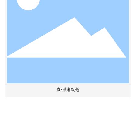
岚▪潇湘银毫