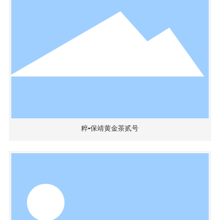
粹▪保靖黄金茶贰号