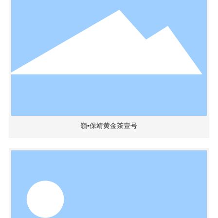
嶺▪保靖黄金茶壹号