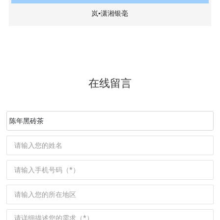
岚▪潇湘银毫
在线留言
陈年黑砖茶