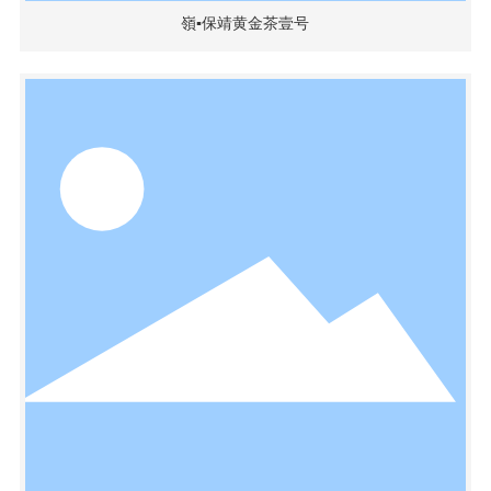
嶺▪保靖黄金茶壹号