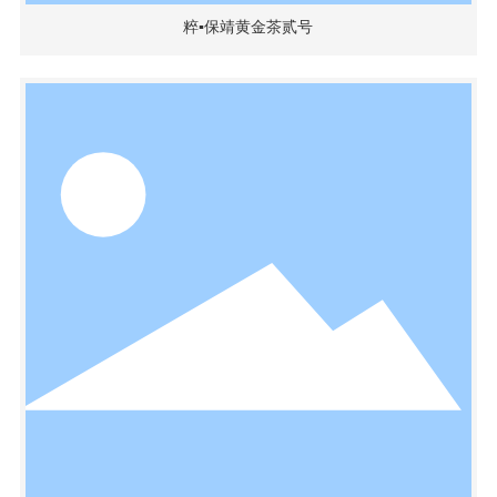
粹▪保靖黄金茶贰号